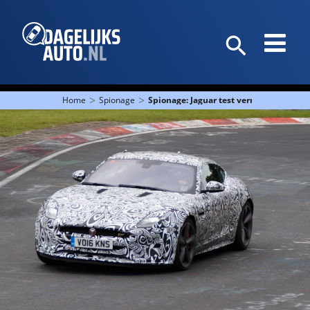
>
>
Home
Spionage
Spionage: Jaguar test vernieuwde F-Ty