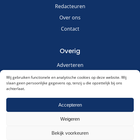
Redacteuren
Over ons
Contact
Overig
Adverteren
Disclaimer
Wij gebruiken functionele en analytische cookies op deze website. Wij
slaan geen persoonlijke gegevens op, tenzij u die opzettelijk bij ons
Privacy & Cookies
achterlaat.
Meld je aan voor onze nieuwsbrief!
Accepteren
Weigeren
Akkoord met ons
privacybeleid
.
Cookies & Privacy
Contact
Meld me aan!
Bekijk voorkeuren