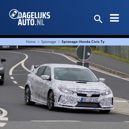
>
>
Home
Spionage
Spionage: Honda Civic Type R gezien n