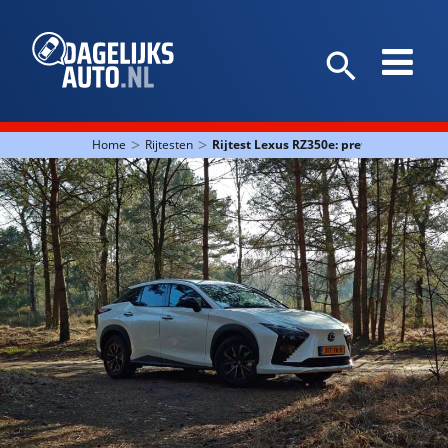
>
>
Home
Rijtesten
Rijtest Lexus RZ350e: prettig van A tot Z