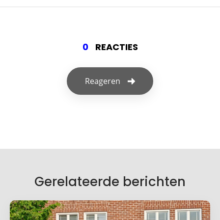
0
REACTIES
Reageren
Geef een reactie
Je e-mailadres wordt niet gepubliceerd.
Vereiste velden zijn gemarkeerd met
*
Je reactie
*
Gerelateerde berichten