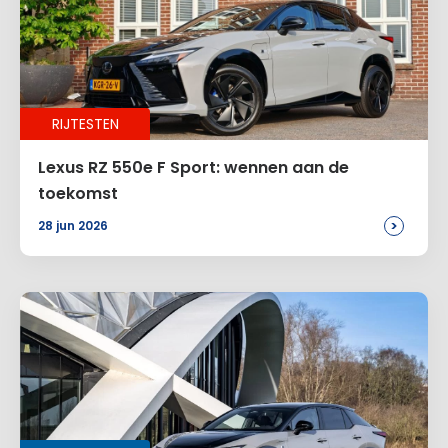
Naam
*
RIJTESTEN
E-mail
*
Lexus RZ 550e F Sport: wennen aan de
toekomst
>
28 jun 2026
Site
Voeg een reactie toe
Alternative: