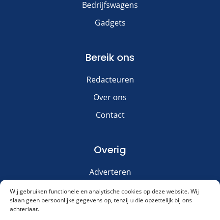
Bedrijfswagens
Gadgets
Bereik ons
Redacteuren
Over ons
Contact
Overig
Adverteren
Disclaimer
Wij gebruiken functionele en analytische cookies op deze website. Wij
slaan geen persoonlijke gegevens op, tenzij u die opzettelijk bij ons
Privacy & Cookies
achterlaat.