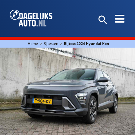
>
>
Home
Rijtesten
Rijtest 2024 Hyundai Kona Hybride: Ov