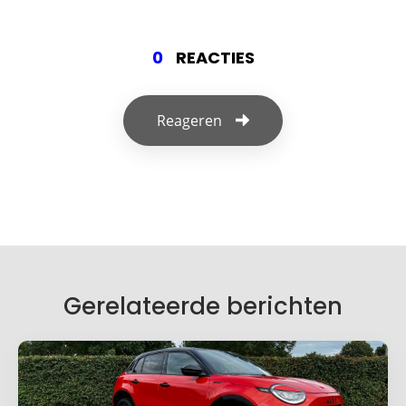
0
REACTIES
Reageren
Geef een reactie
Je e-mailadres wordt niet gepubliceerd.
Vereiste velden zijn gemarkeerd met
*
Je reactie
*
Gerelateerde berichten