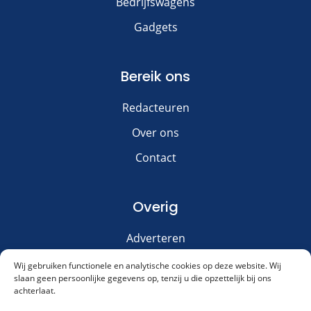
Bedrijfswagens
Gadgets
Bereik ons
Redacteuren
Over ons
Contact
Overig
Adverteren
Disclaimer
Wij gebruiken functionele en analytische cookies op deze website. Wij
slaan geen persoonlijke gegevens op, tenzij u die opzettelijk bij ons
Privacy & Cookies
achterlaat.
Meld je aan voor onze nieuwsbrief!