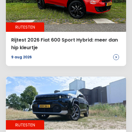
Naam
*
RIJTESTEN
E-mail
*
Rijtest 2026 Fiat 600 Sport Hybrid: meer dan
hip kleurtje
>
9 aug 2026
Site
Voeg een reactie toe
Alternative:
RIJTESTEN