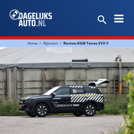
>
>
Home
Rijtesten
Review KGM Torres EVX Van: iets uit h