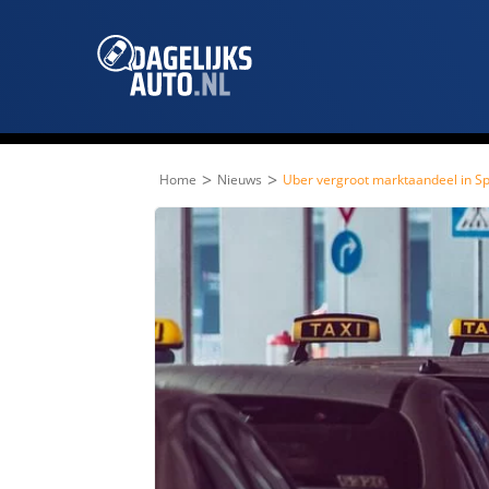
>
>
Home
Nieuws
Uber vergroot marktaandeel in S