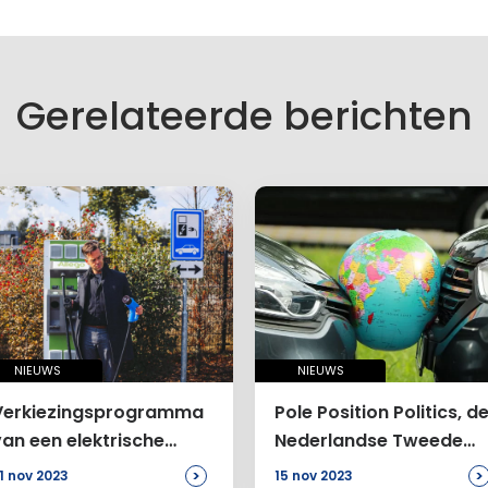
es wordt niet gepubliceerd.
lden zijn gemarkeerd met
*
Gerelateerde berichten
NIEUWS
NIEUWS
Verkiezingsprogramma
Pole Position Politics, d
van een elektrische
Nederlandse Tweede
auto-rijder
Kamerverkiezingen en
>
>
1 nov 2023
15 nov 2023