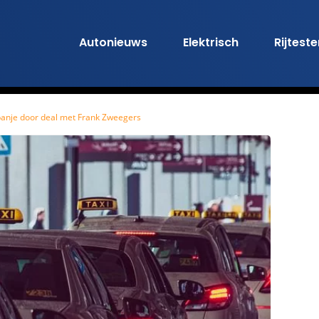
Autonieuws
Elektrisch
Rijtest
panje door deal met Frank Zweegers