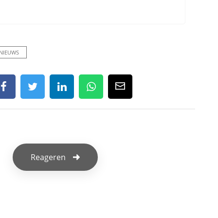
NIEUWS
Reageren
f een reactie