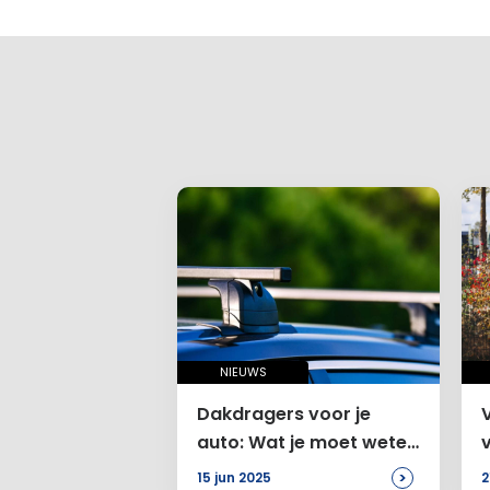
Je e-mailadr
Vereiste ve
Je reactie
*
Naam
*
E-mail
*
NIEUWS
Dakdragers voor je
auto: Wat je moet weten
Site
om je voertuig niet te
>
15 jun 2025
2