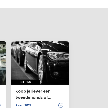
NIEUWS
e
Koop je liever een
tweedehands of
elektrische auto?
>
2 sep 2021