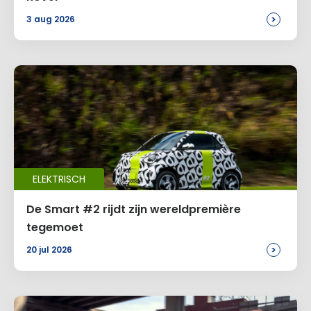
>
3 aug 2026
Site
Voeg een reactie toe
Alternative:
ELEKTRISCH
De Smart #2 rijdt zijn wereldpremière
tegemoet
>
20 jul 2026