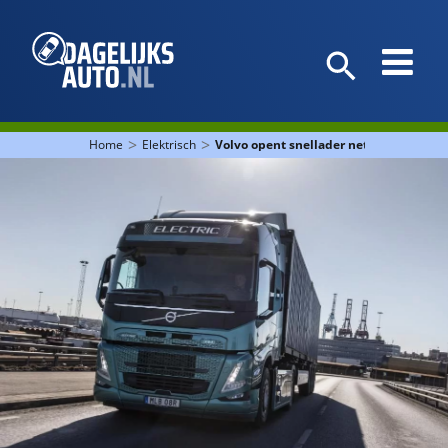
>
>
Home
Elektrisch
Volvo opent snellader netwerk voor v