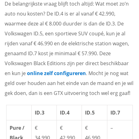
De belangrijkste vraag blijft toch altijd: Wat moet zo’n
auto nou kosten? De ID.4 is er al vanaf € 42.990,
waarmee deze al € 8.000 duurder is dan de ID.3. De
Volkswagen ID.5, een sportieve SUV coupé, kun je al
rijden vanaf € 46.990 en de elektrische station wagen,
genaamd ID.7 kost je minimaal € 57.990. Deze
Volkswagen Black Editions zijn per direct beschikbaar
en kun je
online zelf configureren
. Mocht je nog wat
geld over houden aan het einde van de maand en je wil
gek doen, dan is een GTX uitvoering toch wel erg gaaf!
ID.3
ID.4
ID.5
ID.7
Pure /
€
€
€
–
Black
34.990
42.990
46.990