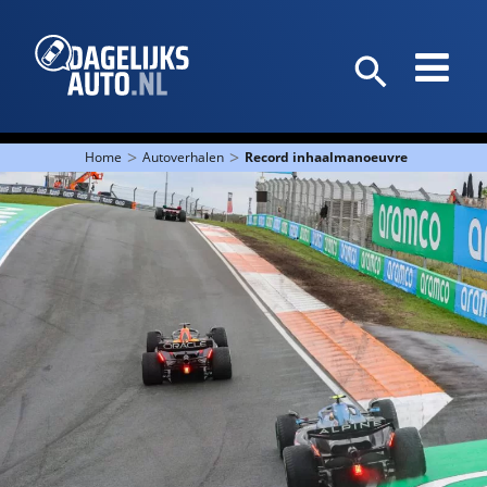
>
>
Home
Autoverhalen
Record inhaalmanoeuvres op Zandvo