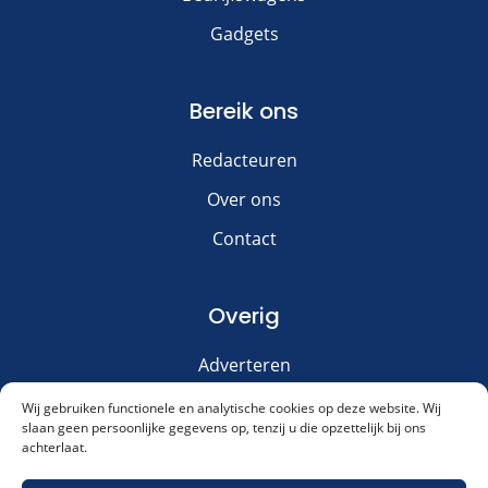
Gadgets
Bereik ons
Redacteuren
Over ons
Contact
Overig
Adverteren
Disclaimer
Wij gebruiken functionele en analytische cookies op deze website. Wij
slaan geen persoonlijke gegevens op, tenzij u die opzettelijk bij ons
Privacy & Cookies
achterlaat.
Meld je aan voor onze nieuwsbrief!