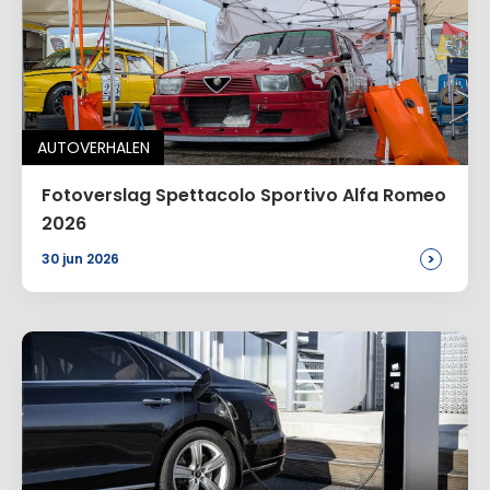
Naam
*
AUTOVERHALEN
E-mail
*
Fotoverslag Spettacolo Sportivo Alfa Romeo
2026
>
30 jun 2026
Site
Voeg een reactie toe
Alternative: