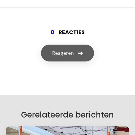
0
REACTIES
Reageren
Geef een reactie
Je e-mailadres wordt niet gepubliceerd.
Vereiste velden zijn gemarkeerd met
*
Je reactie
*
Gerelateerde berichten