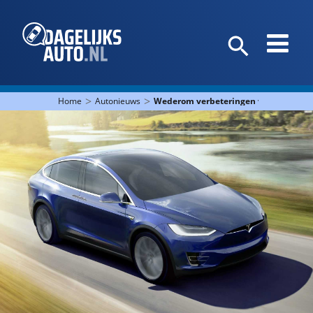
>
>
Home
Autonieuws
Wederom verbeteringen voor Tesla-m