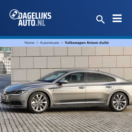
>
>
Home
Autonieuws
Volkswagen Arteon duikt onder de € 40