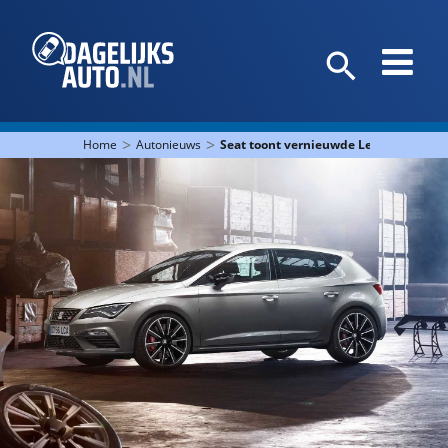
>
>
Home
Autonieuws
Seat toont vernieuwde Leon Cupra