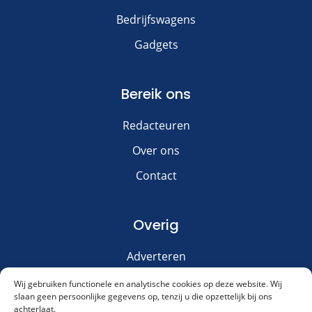
Bedrijfswagens
Gadgets
Bereik ons
Redacteuren
Over ons
Contact
Overig
Adverteren
Disclaimer
Wij gebruiken functionele en analytische cookies op deze website. Wij
slaan geen persoonlijke gegevens op, tenzij u die opzettelijk bij ons
Privacy & Cookies
achterlaat.