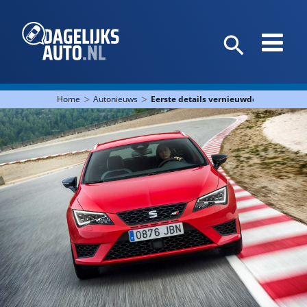
>
>
Home
Autonieuws
Eerste details vernieuwde Seat Leon 