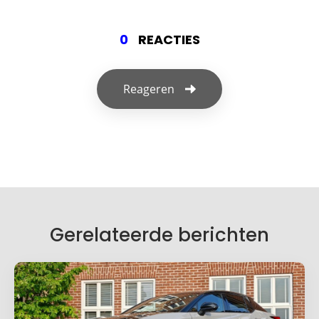
0
REACTIES
Reageren
Geef een reactie
Je e-mailadres wordt niet gepubliceerd.
Vereiste velden zijn gemarkeerd met
*
Je reactie
*
Gerelateerde berichten