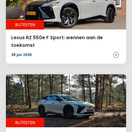
Naam
*
RIJTESTEN
E-mail
*
Lexus RZ 550e F Sport: wennen aan de
toekomst
>
28 jun 2026
Site
Voeg een reactie toe
Alternative:
RIJTESTEN