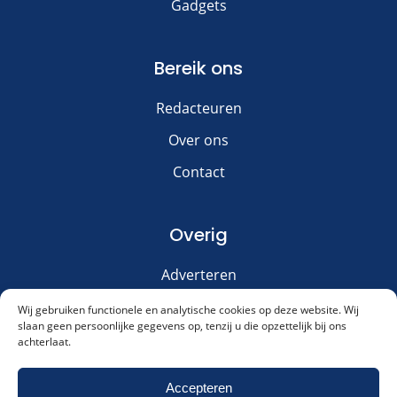
Gadgets
Bereik ons
Redacteuren
Over ons
Contact
Overig
Adverteren
Disclaimer
Wij gebruiken functionele en analytische cookies op deze website. Wij
slaan geen persoonlijke gegevens op, tenzij u die opzettelijk bij ons
Privacy & Cookies
achterlaat.
Meld je aan voor onze nieuwsbrief!
Accepteren