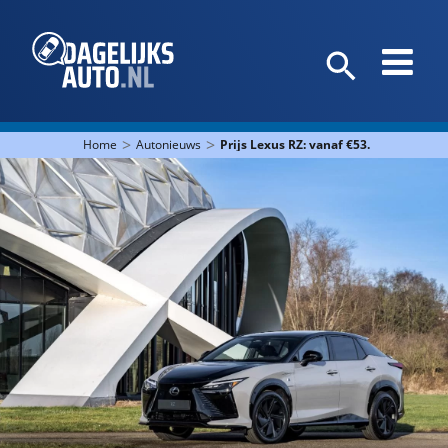
>
>
Home
Autonieuws
Prijs Lexus RZ: vanaf €53.995