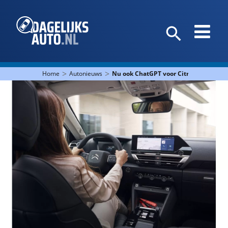
>
>
Home
Autonieuws
Nu ook ChatGPT voor Citroën