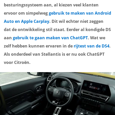
besturingssysteem aan, al kiezen veel klanten
ervoor om simpelweg
gebruik te maken van Android
Auto en Apple Carplay
. Dit wil echter niet zeggen
dat de ontwikkeling stil staat. Eerder al kondigde DS
aan
gebruik te gaan maken van ChatGPT
. Wat we
zelf hebben kunnen ervaren in de
rijtest van de DS4
.
Als onderdeel van Stellantis is er nu ook ChatGPT
voor Citroën.