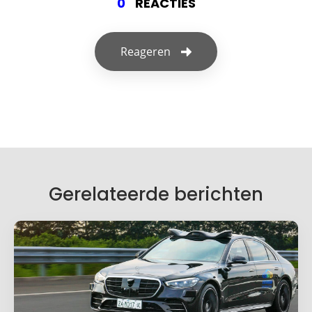
0
REACTIES
Reageren
Geef een reactie
Je e-mailadres wordt niet gepubliceerd.
Vereiste velden zijn gemarkeerd met
*
Je reactie
*
Gerelateerde berichten
Naam
*