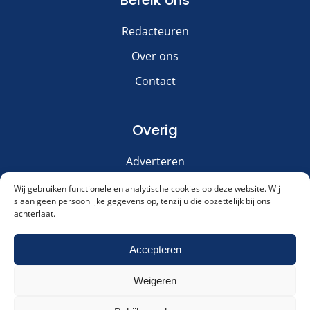
Redacteuren
Over ons
Contact
Overig
Adverteren
Disclaimer
Wij gebruiken functionele en analytische cookies op deze website. Wij
slaan geen persoonlijke gegevens op, tenzij u die opzettelijk bij ons
Privacy & Cookies
achterlaat.
Meld je aan voor onze nieuwsbrief!
Accepteren
Weigeren
Akkoord met ons
privacybeleid
.
Cookies & Privacy
Contact