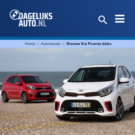
>
>
Home
Autonieuws
Nieuwe Kia Picanto debuteert op Aut