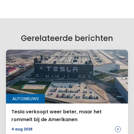
Geef een reactie
Je e-mailadres wordt niet gepubliceerd.
Vereiste velden zijn gemarkeerd met
*
Je reactie
*
Gerelateerde berichten
Naam
*
AUTONIEUWS
E-mail
*
Tesla verkoopt weer beter, maar het
rommelt bij de Amerikanen
>
4 aug 2026