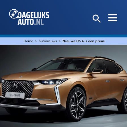
>
>
Home
Autonieuws
Nieuwe DS 4 is een premium C-segme