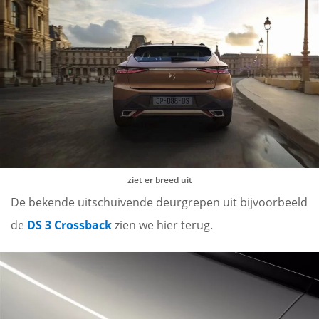
ziet er breed uit
De bekende uitschuivende deurgrepen uit bijvoorbeeld
de
DS 3 Crossback
zien we hier terug.