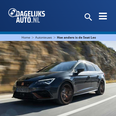
>
>
Home
Autonieuws
Hoe anders is de Seat Leon Cupra R ST