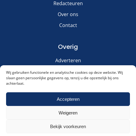
Redacteuren
Over ons
Contact
Overig
Adverteren
Disclaimer
Wij gebruiken functionele en analytische cookies op deze website. Wij
slaan geen persoonlijke gegevens op, tenzij u die opzettelijk bij ons
Privacy & Cookies
achterlaat.
Meld je aan voor onze nieuwsbrief!
Accepteren
Weigeren
Akkoord met ons
privacybeleid
.
Cookies & Privacy
Contact
Meld me aan!
Bekijk voorkeuren
Alternative:
Dagelijksauto.nl
|
© 2016 - 2026
|
KVK: 66127394