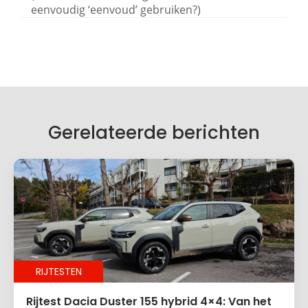
eenvoudig ‘eenvoud’ gebruiken?)
Geef een reactie
Je e-mailadres wordt niet gepubliceerd.
Vereiste velden zijn gemarkeerd met
*
Je reactie
*
Gerelateerde berichten
Naam
*
RIJTESTEN
E-mail
*
Rijtest Dacia Duster 155 hybrid 4×4: Van het