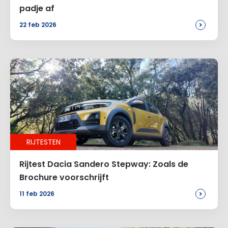
padje af
>
22 feb 2026
Site
Voeg een reactie toe
Alternative:
RIJTESTEN
Rijtest Dacia Sandero Stepway: Zoals de
Brochure voorschrijft
>
11 feb 2026