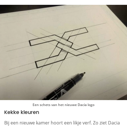
Een schets van het nieuwe Dacia logo
Kekke kleuren
Bij een nieuwe kamer hoort een likje verf. Zo ziet Dacia