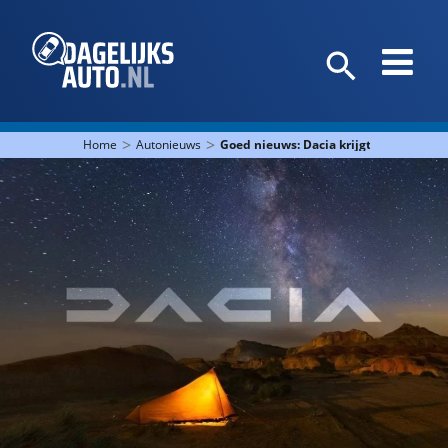
>
>
Home
Autonieuws
Goed nieuws: Dacia krijgt een nieuw l