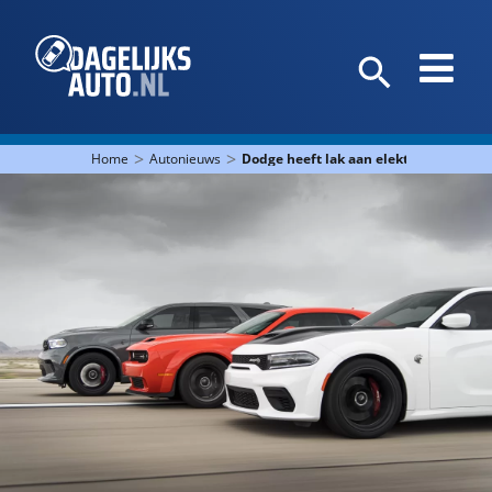
>
>
Home
Autonieuws
Dodge heeft lak aan elektrische auto’s