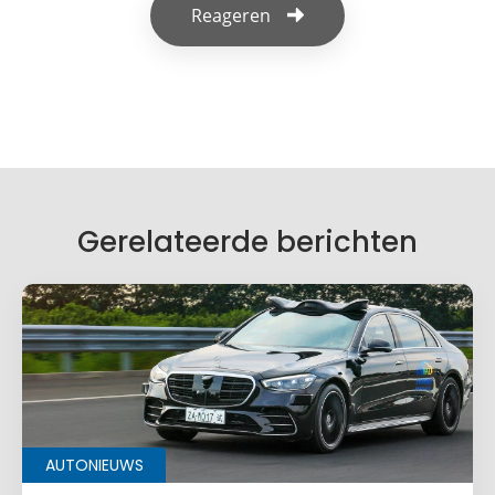
Reageren
Geef een reactie
Je e-mailadres wordt niet gepubliceerd.
Vereiste velden zijn gemarkeerd met
*
Je reactie
*
Gerelateerde berichten
Naam
*
AUTONIEUWS