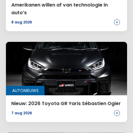
E-mail
*
Amerikanen willen af van technologie in
auto’s
>
8 aug 2026
Site
Voeg een reactie toe
Alternative:
AUTONIEUWS
Nieuw: 2026 Toyota GR Yaris Sébastien Ogier
>
7 aug 2026