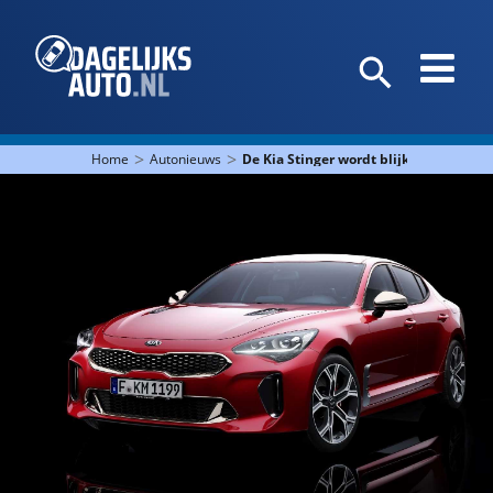
>
>
Home
Autonieuws
De Kia Stinger wordt blijkbaar nog st