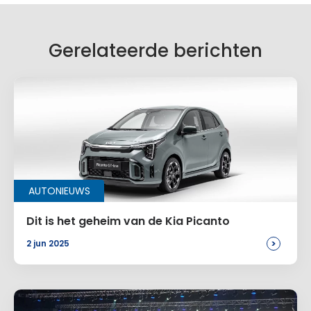
Je e-mailadres wordt niet gepubliceerd.
Vereiste velden zijn gemarkeerd met
*
Je reactie
*
Gerelateerde berichten
Naam
*
AUTONIEUWS
E-mail
*
Dit is het geheim van de Kia Picanto
>
2 jun 2025
Site