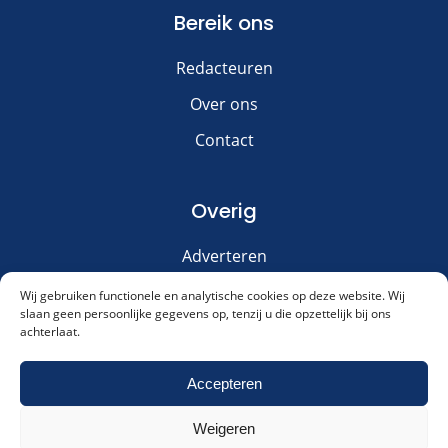
Bereik ons
Redacteuren
Over ons
Contact
Overig
Adverteren
Disclaimer
Wij gebruiken functionele en analytische cookies op deze website. Wij
slaan geen persoonlijke gegevens op, tenzij u die opzettelijk bij ons
Privacy & Cookies
achterlaat.
Meld je aan voor onze nieuwsbrief!
Accepteren
Weigeren
Akkoord met ons
privacybeleid
.