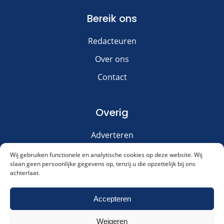
Bereik ons
Redacteuren
Over ons
Contact
Overig
Adverteren
Disclaimer
Wij gebruiken functionele en analytische cookies op deze website. Wij
slaan geen persoonlijke gegevens op, tenzij u die opzettelijk bij ons
Privacy & Cookies
achterlaat.
Meld je aan voor onze nieuwsbrief!
Accepteren
Weigeren