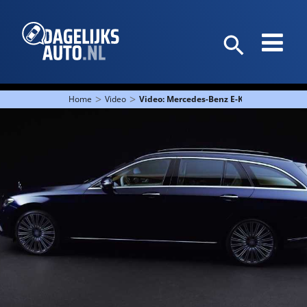
>
>
Home
Video
Video: Mercedes-Benz E-Klasse Estate 20