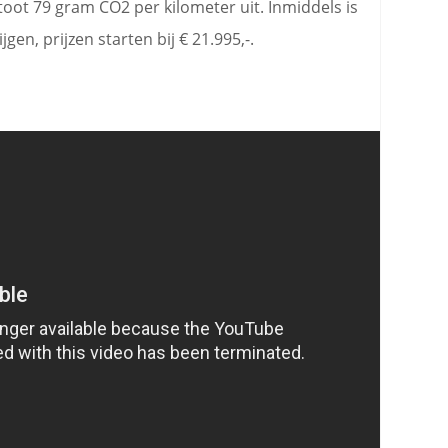
stoot 79 gram CO2 per kilometer uit. Inmiddels is
jgen, prijzen starten bij € 21.995,-.