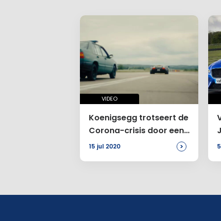
VIDEO
Koenigsegg trotseert de
V
Corona-crisis door een
actiefilm te maken
>
15 jul 2020
5