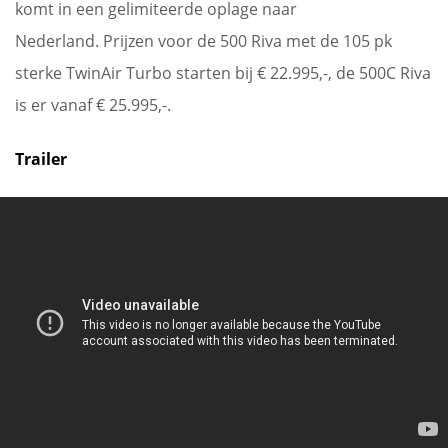
komt in een gelimiteerde oplage naar
Nederland. Prijzen voor de 500 Riva met de 105 pk
sterke TwinAir Turbo starten bij € 22.995,-, de 500C Riva
is er vanaf € 25.995,-.
Trailer