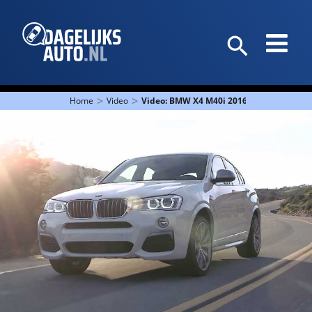
>
>
Home
Video
Video: BMW X4 M40i 2016