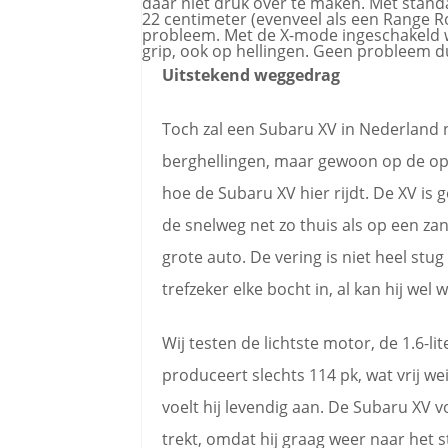
daar niet druk over te maken. Met stand
22 centimeter (evenveel als een Range R
probleem. Met de X-mode ingeschakeld 
grip, ook op hellingen. Geen probleem d
Uitstekend weggedrag
Toch zal een Subaru XV in Nederland 
berghellingen, maar gewoon op de o
hoe de Subaru XV hier rijdt. De XV is
de snelweg net zo thuis als op een zandw
grote auto. De vering is niet heel stu
trefzeker elke bocht in, al kan hij wel
Wij testen de lichtste motor, de 1.6-l
produceert slechts 114 pk, wat vrij we
voelt hij levendig aan. De Subaru XV v
trekt, omdat hij graag weer naar het str