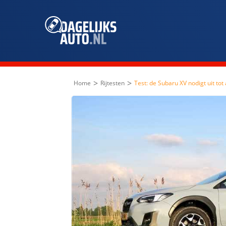
>
>
Home
Rijtesten
Test: de Subaru XV nodigt uit tot