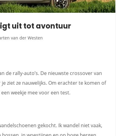
gt uit tot avontuur
rten van der Westen
n de rally-auto’s. De nieuwste crossover van
r je ziet ze nauwelijks. Om erachter te komen of
V een weekje mee voor een test.
wandelschoenen gekocht. Ik wandel niet vaak,
 bossen, in woestijnen en op hoge bergen