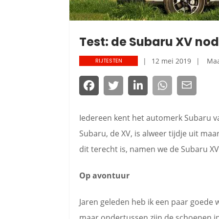
Test: de Subaru XV nodi
12 mei 2019
Maa
RIJTESTEN
Iedereen kent het automerk Subaru va
Subaru, de XV, is alweer tijdje uit maa
dit terecht is, namen we de Subaru X
Op avontuur
Jaren geleden heb ik een paar goede 
maar ondertussen zijn de schoenen in