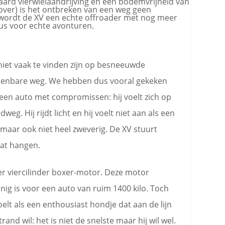
aard vierwielaandrijving en een bodemvrijheid van
over) is het ontbreken van een weg geen
wordt de XV een echte offroader met nog meer
us voor echte avonturen.
niet vaak te vinden zijn op besneeuwde
penbare weg. We hebben dus vooral gekeken
 geen auto met compromissen: hij voelt zich op
eg. Hij rijdt licht en hij voelt niet aan als een
g maar ook niet heel zweverig. De XV stuurt
 wat hangen.
iter viercilinder boxer-motor. Deze motor
inig is voor een auto van ruim 1400 kilo. Toch
oelt als een enthousiast hondje dat aan de lijn
and wil: het is niet de snelste maar hij wil wel.