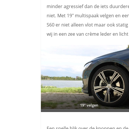
minder agressief dan de iets duurder
niet. Met 19″ multispaak velgen en een
S60 er niet alleen vlot maar ook stati
wij in een zee van crème leder en lich
19″ velgen
Een snelle blik over de knoppen en de 