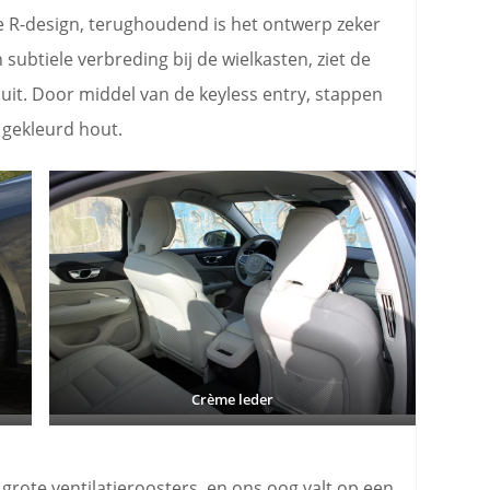
e R-design, terughoudend is het ontwerp zeker
 subtiele verbreding bij de wielkasten, ziet de
g uit. Door middel van de keyless entry, stappen
t gekleurd hout.
Crème leder
grote ventilatieroosters, en ons oog valt op een