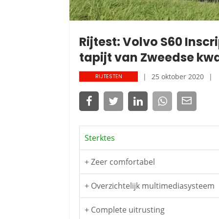
Rijtest: Volvo S60 Inscr
tapijt van Zweedse kwal
25 oktober 2020
RIJTESTEN
Sterktes
+ Zeer comfortabel
+ Overzichtelijk multimediasysteem
+ Complete uitrusting