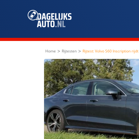
>
>
Home
Rijtesten
Rijtest: Volvo S60 Inscription rij