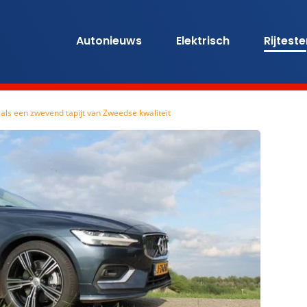
Autonieuws
Elektrisch
Rijtest
dt als een zwevend tapijt van Zweedse kwaliteit