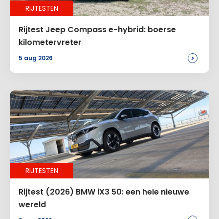
RIJTESTEN
E-mail
*
Rijtest Jeep Compass e-hybrid: boerse
kilometervreter
>
5 aug 2026
Site
Voeg een reactie toe
Alternative:
RIJTESTEN
Rijtest (2026) BMW iX3 50: een hele nieuwe
wereld