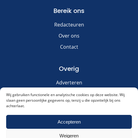
Bereik ons
Redacteuren
Over ons
Contact
Overig
Adverteren
Disclaimer
Wij gebruiken functionele en analytische cookies op deze website. Wij
slaan geen persoonlijke gegevens op, tenzij u die opzettelijk bij ons
Privacy & Cookies
achterlaat.
Meld je aan voor onze nieuwsbrief!
Accepteren
Weigeren