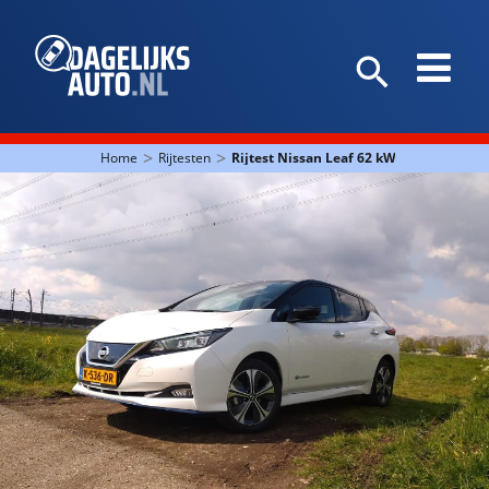
>
>
Home
Rijtesten
Rijtest Nissan Leaf 62 kWh: bereikt me