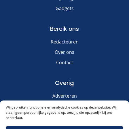
Gadgets
Bereik ons
Redacteuren
Over ons
Contact
Overig
Adverteren
Disclaimer
Wij gebruiken functionele en analytische cookies op deze website. Wij
slaan geen persoonlijke gegevens op, tenzij u die opzettelijk bij ons
Privacy & Cookies
achterlaat.
Meld je aan voor onze nieuwsbrief!