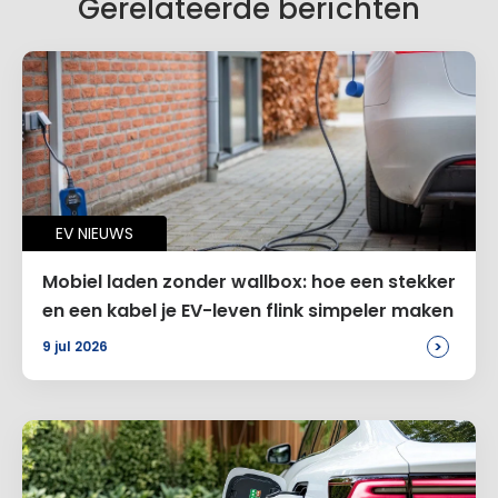
Gerelateerde berichten
Naam
*
EV NIEUWS
E-mail
*
Mobiel laden zonder wallbox: hoe een stekker
en een kabel je EV-leven flink simpeler maken
>
9 jul 2026
Site