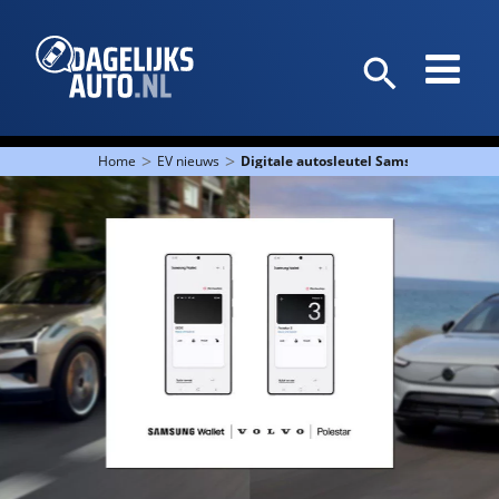
>
>
Home
EV nieuws
Digitale autosleutel Samsung Wallet nu