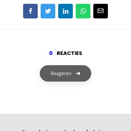
0
REACTIES
Reageren
Geef een reactie
Je e-mailadres wordt niet gepubliceerd.
Vereiste velden zijn gemarkeerd met
*
Je reactie
*