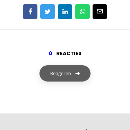
0
REACTIES
Reageren
Geef een reactie
Je e-mailadres wordt niet gepubliceerd.
Vereiste velden zijn gemarkeerd met
*
Je reactie
*