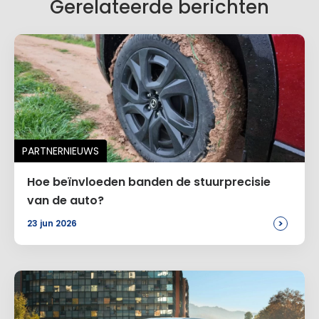
Gerelateerde berichten
Naam
*
PARTNERNIEUWS
E-mail
*
Hoe beïnvloeden banden de stuurprecisie
van de auto?
>
23 jun 2026
Site