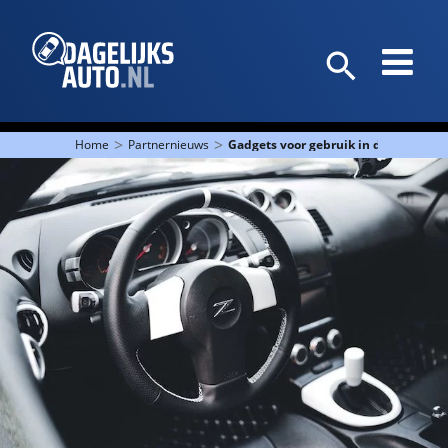
>
>
Home
Partnernieuws
Gadgets voor gebruik in de auto: On