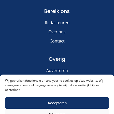
Bereik ons
Redacteuren
Over ons
Contact
Overig
Adverteren
Disclaimer
Wij gebruiken functionele en analytische cookies op deze website. Wij
slaan geen persoonlijke gegevens op, tenzij u die opzettelijk bij ons
Privacy & Cookies
achterlaat.
Meld je aan voor onze nieuwsbrief!
Accepteren