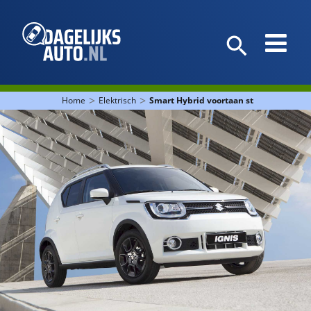
>
>
Home
Elektrisch
Smart Hybrid voortaan standaard op bij