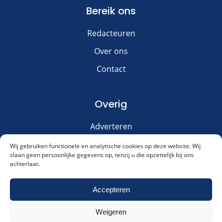
Bereik ons
Redacteuren
Over ons
Contact
Overig
Adverteren
Disclaimer
Wij gebruiken functionele en analytische cookies op deze website. Wij
slaan geen persoonlijke gegevens op, tenzij u die opzettelijk bij ons
Privacy & Cookies
achterlaat.
Meld je aan voor onze nieuwsbrief!
Accepteren
Weigeren
Akkoord met ons
privacybeleid
.