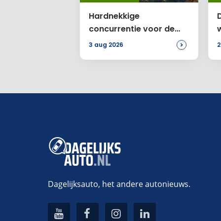
Hardnekkige
D
concurrentie voor de
Range Rover
>
3 aug 2026
2
Dagelijksauto, het andere autonieuws.