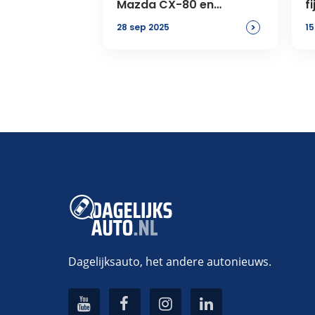
Mazda CX-80 en
f
caravan
m
>
28 sep 2025
15
Dagelijksauto, het andere autonieuws.