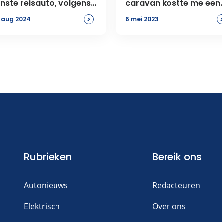
ijnste reisauto, volgens
caravan kostte me een
ijn vrouw
dakraam
>
 aug 2024
6 mei 2023
Rubrieken
Bereik ons
Autonieuws
Redacteuren
Elektrisch
Over ons