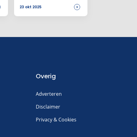
elektrische
>
23 okt 2025
bedrijfswagen
Overig
Adverteren
Disclaimer
Privacy & Cookies