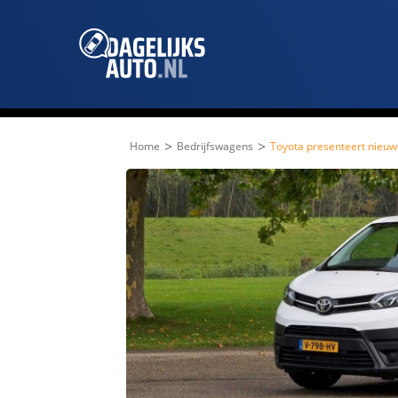
>
>
Home
Bedrijfswagens
Toyota presenteert nieuw