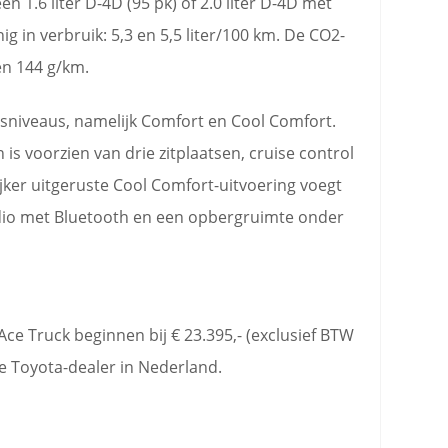
n 1.6 liter D-4D (95 pk) of 2.0 liter D-4D met
nig in verbruik: 5,3 en 5,5 liter/100 km. De CO2-
en 144 g/km.
ngsniveaus, namelijk Comfort en Cool Comfort.
is voorzien van drie zitplaatsen, cruise control
jker uitgeruste Cool Comfort-uitvoering voegt
adio met Bluetooth en een opbergruimte onder
ce Truck beginnen bij € 23.395,- (exclusief BTW
de Toyota-dealer in Nederland.