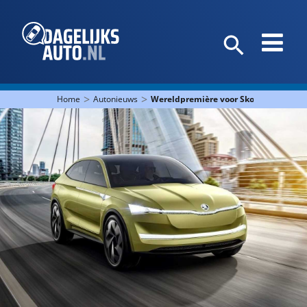
>
>
Home
Autonieuws
Wereldpremière voor Škoda Vision E 