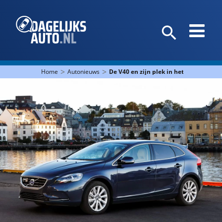
>
>
Home
Autonieuws
De V40 en zijn plek in het Volvo-mus