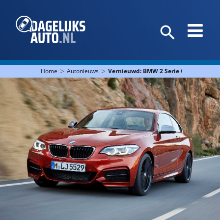
>
>
Home
Autonieuws
Vernieuwd: BMW 2 Serie Coupé en 2 Se