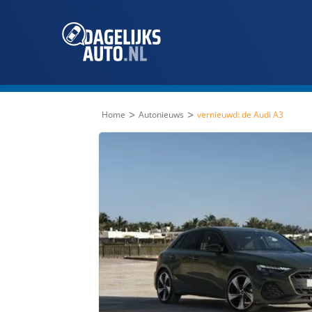
>
>
Home
Autonieuws
vernieuwd: de Audi A3