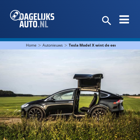
>
>
Home
Autonieuws
Tesla Model X wint de eerste EV van he