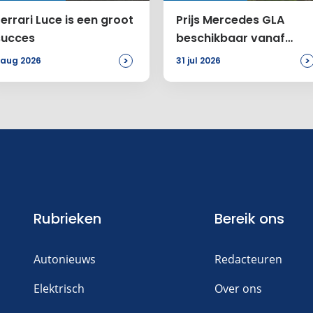
errari Luce is een groot
Prijs Mercedes GLA
succes
beschikbaar vanaf
46.899 euro
>
>
 aug 2026
31 jul 2026
Rubrieken
Bereik ons
Autonieuws
Redacteuren
Elektrisch
Over ons