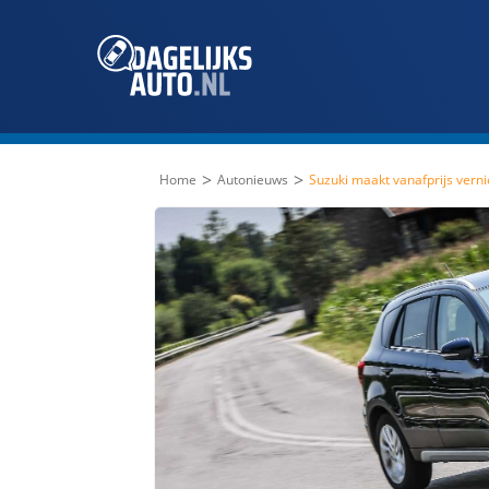
>
>
Home
Autonieuws
Suzuki maakt vanafprijs ver