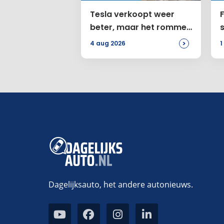
Tesla verkoopt weer
F
beter, maar het rommelt
bij de Amerikanen
>
4 aug 2026
1
Dagelijksauto, het andere autonieuws.