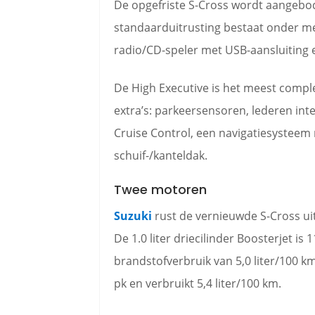
De opgefriste S-Cross wordt aangebod
standaarduitrusting bestaat onder mee
radio/CD-speler met USB-aansluiting 
De High Executive is het meest comple
extra’s: parkeersensoren, lederen int
Cruise Control, een navigatiesystee
schuif-/kanteldak.
Twee motoren
Suzuki
rust de vernieuwde S-Cross u
De 1.0 liter driecilinder Boosterjet i
brandstofverbruik van 5,0 liter/100 km.
pk en verbruikt 5,4 liter/100 km.