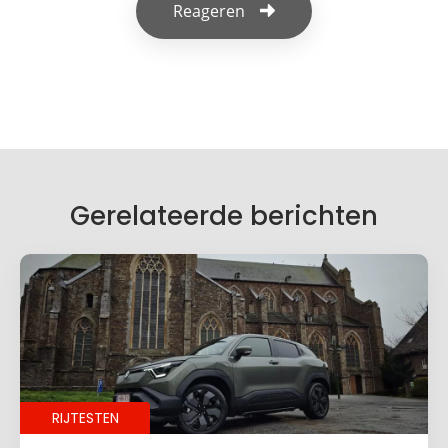
Reageren
Geef een reactie
Je e-mailadres wordt niet gepubliceerd.
Vereiste velden zijn gemarkeerd met
*
Je reactie
*
Gerelateerde berichten
Naam
*
RIJTESTEN