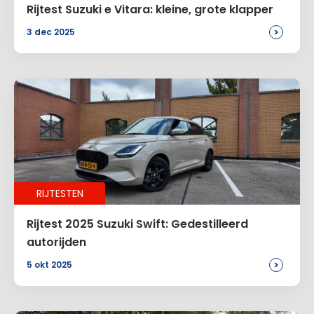
E-mail
*
Rijtest Suzuki e Vitara: kleine, grote klapper
>
3 dec 2025
Site
Voeg een reactie toe
RIJTESTEN
Alternative:
Rijtest 2025 Suzuki Swift: Gedestilleerd
autorijden
>
5 okt 2025