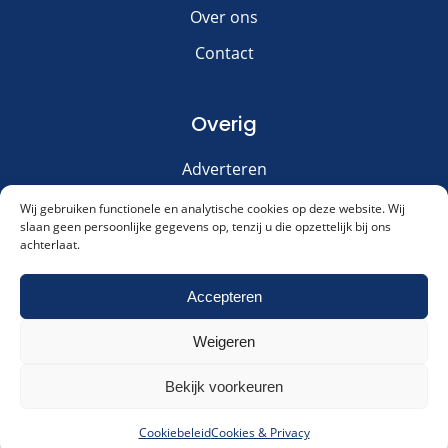
Over ons
Contact
Overig
Adverteren
Disclaimer
Wij gebruiken functionele en analytische cookies op deze website. Wij
slaan geen persoonlijke gegevens op, tenzij u die opzettelijk bij ons
Privacy & Cookies
achterlaat.
Meld je aan voor onze nieuwsbrief!
Accepteren
Weigeren
Akkoord met ons
privacybeleid
.
Cookies & Privacy
Contact
Meld me aan!
Bekijk voorkeuren
Alternative:
Dagelijksauto.nl
|
© 2016 - 2026
|
KVK: 66127394
Cookiebeleid
Cookies & Privacy