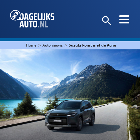
>
>
Home
Autonieuws
Suzuki komt met de Across: bekende 