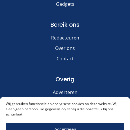
Gadgets
Bereik ons
Redacteuren
Over ons
Contact
Overig
Adverteren
Disclaimer
Wij gebruiken functionele en analytische cookies op deze website. Wij
slaan geen persoonlijke gegevens op, tenzij u die opzettelijk bij ons
Privacy & Cookies
achterlaat.
Meld je aan voor onze nieuwsbrief!
Accepteren