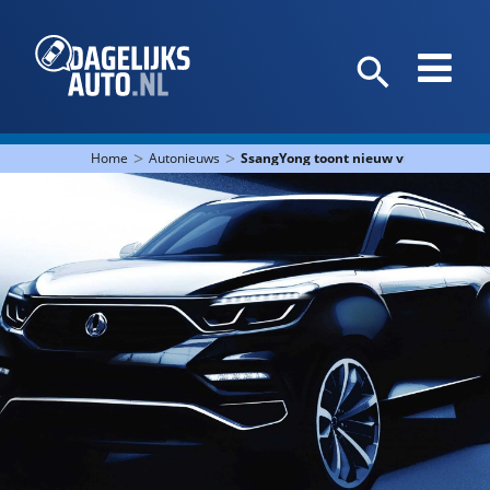
>
>
Home
Autonieuws
SsangYong toont nieuw vlaggenschip i