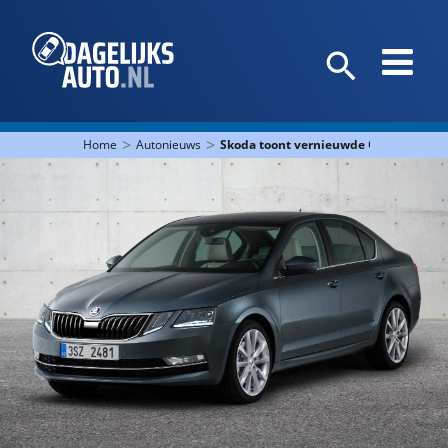
>
>
Home
Autonieuws
Škoda toont vernieuwde Octavia