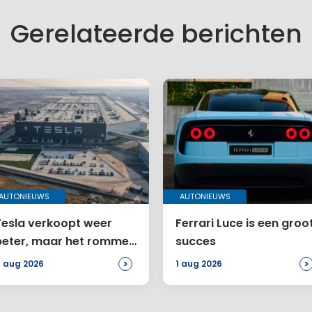
Gerelateerde berichten
AUTONIEUWS
AUTONIEUWS
Tesla verkoopt weer
Ferrari Luce is een groo
beter, maar het rommelt
succes
bij de Amerikanen
>
>
 aug 2026
1 aug 2026