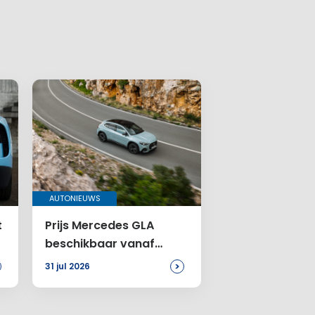
AUTONIEUWS
t
Prijs Mercedes GLA
beschikbaar vanaf
46.899 euro
>
31 jul 2026