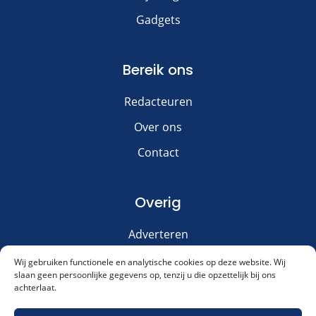
Gadgets
Bereik ons
Redacteuren
Over ons
Contact
Overig
Adverteren
Disclaimer
Wij gebruiken functionele en analytische cookies op deze website. Wij
slaan geen persoonlijke gegevens op, tenzij u die opzettelijk bij ons
Privacy & Cookies
achterlaat.
Meld je aan voor onze nieuwsbrief!